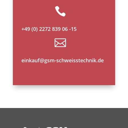

+49 (0) 2272 839 06 -15

einkauf@gsm-schweisstechnik.de