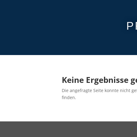
P
Keine Ergebnisse 
Die angefragte Seite konnte nicht g
finden.